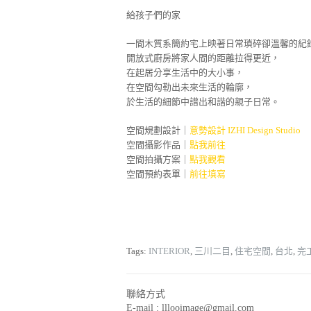
給孩子們的家
一間木質系簡約宅上映著日常瑣碎卻溫馨的紀
開放式廚房將家人間的距離拉得更近，
在起居分享生活中的大小事，
在空間勾勒出未來生活的輪廓，
於生活的細節中譜出和諧的親子日常。
空間規劃設計｜
意勢設計 IZHI Design Studio
空間攝影作品｜
點我前往
空間拍攝方案｜
點我觀看
空間預約表單｜
前往填寫
Tags:
INTERIOR
,
三川二目
,
住宅空間
,
台北
,
完
聯絡方式
E-mail :
lllooimage@gmail.com