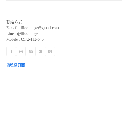
聯絡方式
E-mail :
lllooimage@gmail.com
Line : @lllooimage
Mobile : 0972-112-645
Facebook
Instagram
Behance
Flickr
Line
隱私權頁面