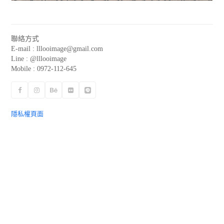
聯絡方式
E-mail :
lllooimage@gmail.com
Line : @lllooimage
Mobile : 0972-112-645
Facebook
Instagram
Behance
Flickr
Line
隱私權頁面