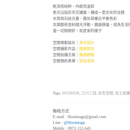
乾淨而純粹，內斂而溫和
柔光沿弧形天花鋪展，鋪成一室米灰的沈穩
木質與石紋交疊，霧灰與暖白平衡色彩
灰調藝術塗料隨光浮動，牆面靜謐，成為生活
當一切剛剛好，就是家的樣子
空間規劃設計｜
聿言設計
空間攝影作品｜
點我前往
空間拍攝方案｜
點我觀看
空間預約表單｜
前往填寫
Tags:
INTERIOR
,
三川二目
,
住宅空間
,
完工拍攝
聯絡方式
E-mail :
lllooimage@gmail.com
Line :
@lllooimage
Mobile : 0972-112-645